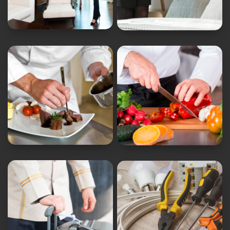
Quality
pisos


Ayudante de
Cocinero
cocina


Personal de