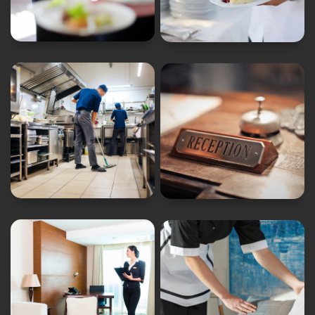
Camarero
camarero


Steward
Recepcionista


Camarero/a de