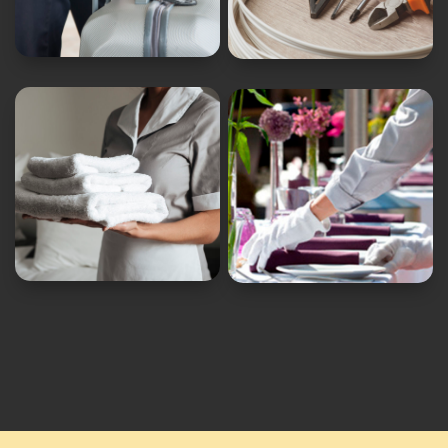
Valet
mantenimiento


Personal de
Personal para
lencería
eventos